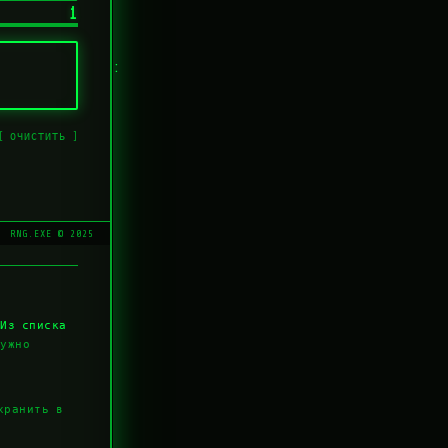
1
:
[ ОЧИСТИТЬ ]
RNG.EXE © 2025
Из списка
нужно
хранить в