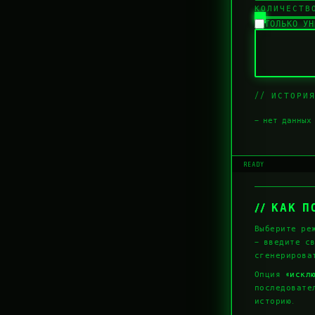
КОЛИЧЕСТВ
ТОЛЬКО УН
// ИСТОРИ
— нет данных 
READY
// КАК 
Выберите ре
— введите с
сгенерироват
Опция
«искл
последовате
историю.