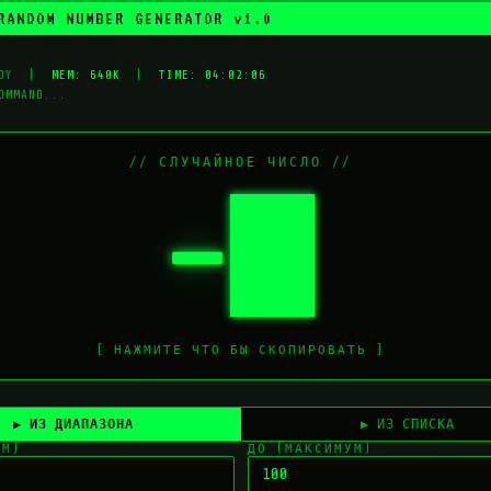
RANDOM NUMBER GENERATOR v1.0
EADY |
MEM: 640K
|
TIME: 04:02:06
OMMAND...
// СЛУЧАЙНОЕ ЧИСЛО //
—
[ НАЖМИТЕ ЧТО БЫ СКОПИРОВАТЬ ]
▶ ИЗ ДИАПАЗОНА
▶ ИЗ СПИСКА
УМ)
ДО (МАКСИМУМ)