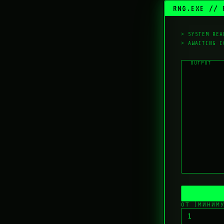
RNG.EXE // 
> SYSTEM R
> AWAITING C
ОТ (МИНИМ